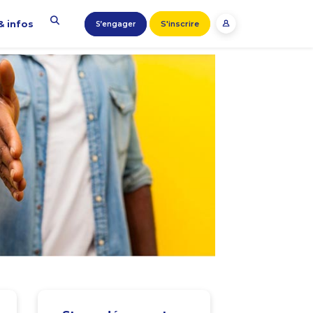
& infos
S'inscrire
S’engager