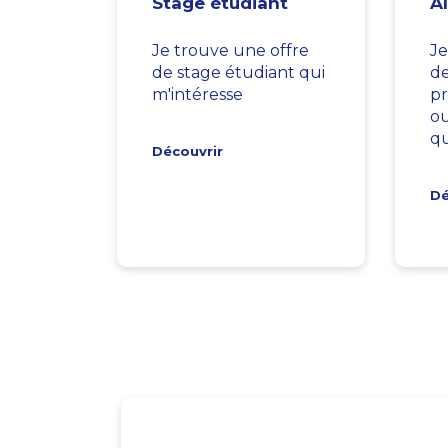
Stage étudiant
A
Je trouve une offre
Je
de stage étudiant qui
d
m'intéresse
pr
ou
qu
Découvrir
Dé