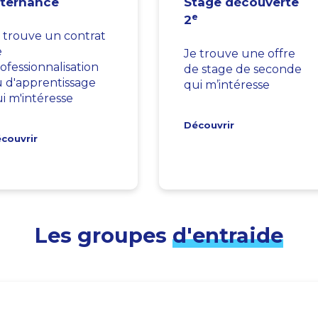
lternance
Stage découverte
e
2
 trouve un contrat
e
Je trouve une offre
ofessionnalisation
de stage de seconde
 d'apprentissage
qui m’intéresse
i m'intéresse
Découvrir
couvrir
Les groupes
d'entraide