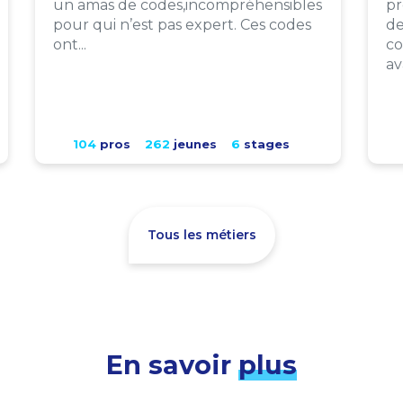
un amas de codes,incompréhensibles
pr
pour qui n’est pas expert. Ces codes
de
ont...
co
av
104
pros
262
jeunes
6
stages
Tous les métiers
En savoir
plus