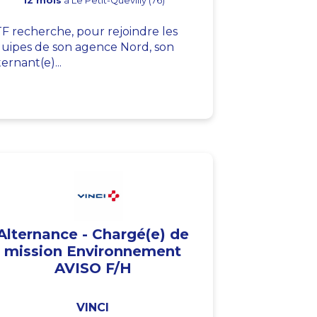
12 mois
à Le Petit-Quevilly (76)
F recherche, pour rejoindre les
uipes de son agence Nord, son
ternant(e)...
Alternance - Chargé(e) de
mission Environnement
AVISO F/H
VINCI