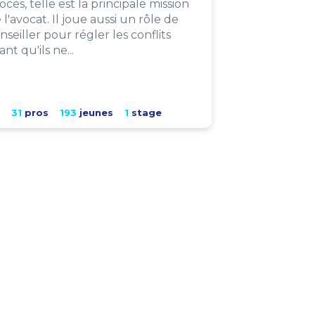
ocès, telle est la principale mission
 l'avocat. Il joue aussi un rôle de
nseiller pour régler les conflits
ant qu'ils ne...
31
pros
193
jeunes
1
stage