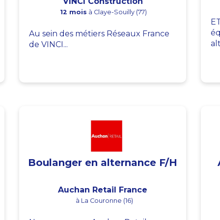
VINCI Construction
12 mois
à Claye-Souilly (77)
ET
éq
Au sein des métiers Réseaux France
al
de VINCI...
Boulanger en alternance F/H
Auchan Retail France
à La Couronne (16)