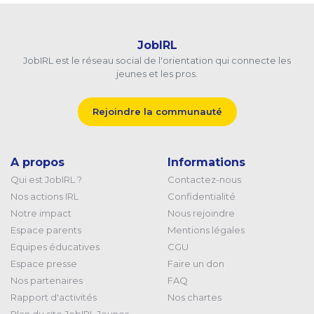
JobIRL
JobIRL est le réseau social de l'orientation qui connecte les
jeunes et les pros.
Rejoindre la communauté
A propos
Informations
Qui est JobIRL ?
Contactez-nous
Nos actions IRL
Confidentialité
Notre impact
Nous rejoindre
Espace parents
Mentions légales
Equipes éducatives
CGU
Espace presse
Faire un don
Nos partenaires
FAQ
Rapport d'activités
Nos chartes
Plan du site JobIRL Jeunes