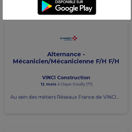
Alternance -
Mécanicien/Mécanicienne F/H F/H
VINCI Construction
12 mois
à Claye-Souilly (77)
Au sein des métiers Réseaux France de VINCI...