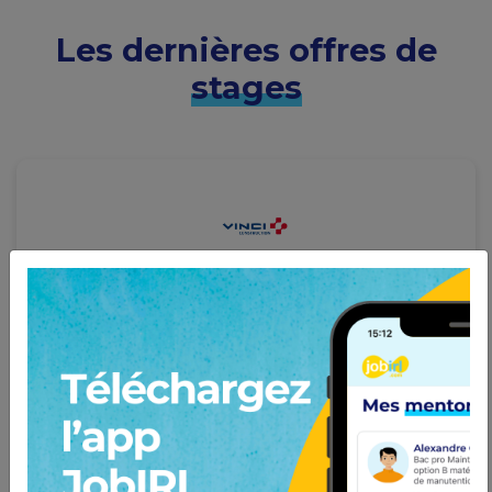
Les dernières offres de
stages
Alternant Licence
démantèlement/déchet/désamianta
ge F/H
VINCI Construction
1 an
à Saint-Paul-lès-Durance (13)
Notre entité NUVIA Process porte nos activités