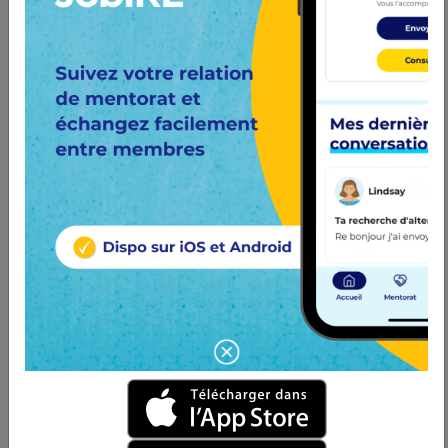
en mécanique &...
Alternance -
Conductrice/Conducteur d'engins
F/H F/H
VINCI Construction
12 mois
à Claye-Souilly (77)
ETF, filiale ferroviaire de VINCI Construction,
est un acteur de premier plan des travaux...