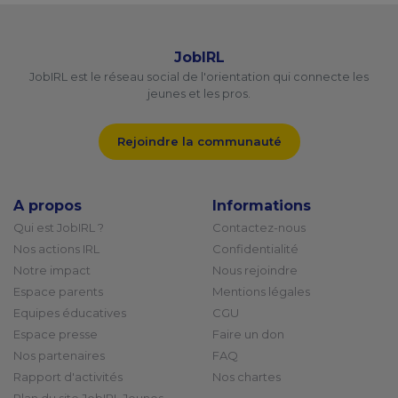
JobIRL
JobIRL est le réseau social de l'orientation qui connecte les
jeunes et les pros.
Rejoindre la communauté
A propos
Informations
Qui est JobIRL ?
Contactez-nous
Nos actions IRL
Confidentialité
Notre impact
Nous rejoindre
Espace parents
Mentions légales
Equipes éducatives
CGU
Espace presse
Faire un don
Nos partenaires
FAQ
Rapport d'activités
Nos chartes
Plan du site JobIRL Jeunes