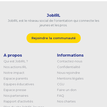
JobIRL
JobIRL est le réseau social de l'orientation qui connecte les
jeunes et les pros.
Rejoindre la communauté
A propos
Informations
Qui est JobIRL ?
Contactez-nous
Nos actions IRL
Confidentialité
Notre impact
Nous rejoindre
Espace parents
Mentions légales
Equipes éducatives
CGU
Espace presse
Faire un don
Nos partenaires
FAQ
Rapport d'activités
Nos chartes
Plan du site JobIRL Jeunes