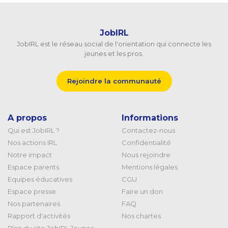
JobIRL
JobIRL est le réseau social de l'orientation qui connecte les
jeunes et les pros.
Rejoindre la communauté
A propos
Informations
Qui est JobIRL ?
Contactez-nous
Nos actions IRL
Confidentialité
Notre impact
Nous rejoindre
Espace parents
Mentions légales
Equipes éducatives
CGU
Espace presse
Faire un don
Nos partenaires
FAQ
Rapport d'activités
Nos chartes
Plan du site JobIRL Jeunes