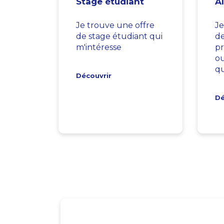
Stage étudiant
A
Je trouve une offre
Je
de stage étudiant qui
d
m'intéresse
pr
ou
qu
Découvrir
Dé