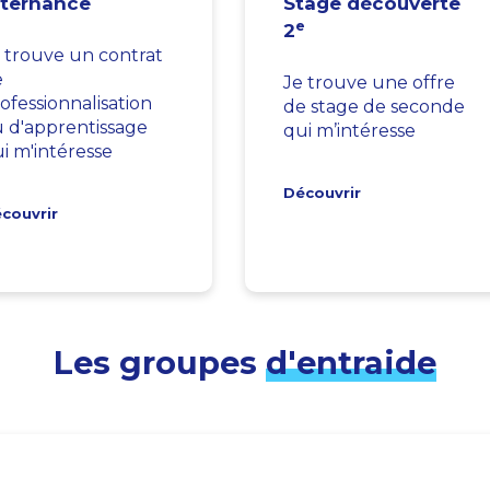
lternance
Stage découverte
e
2
 trouve un contrat
e
Je trouve une offre
ofessionnalisation
de stage de seconde
 d'apprentissage
qui m’intéresse
i m'intéresse
Découvrir
couvrir
Les groupes
d'entraide