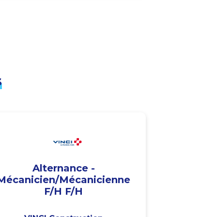
s
Alternance -
Mécanicien/Mécanicienne
F/H F/H