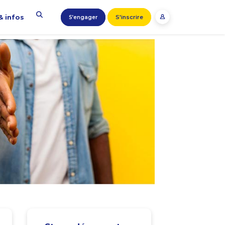
& infos
S'inscrire
S’engager