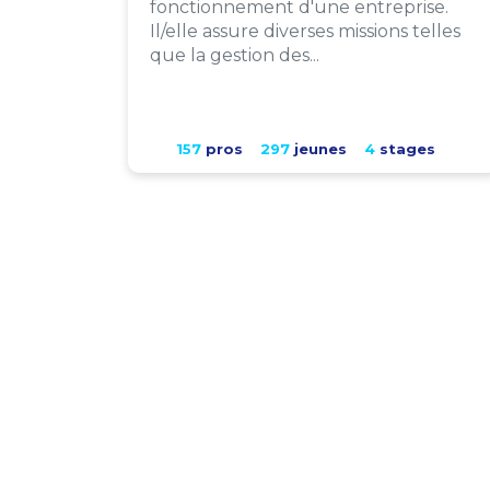
fonctionnement d'une entreprise.
Il/elle assure diverses missions telles
que la gestion des...
157
pros
297
jeunes
4
stages