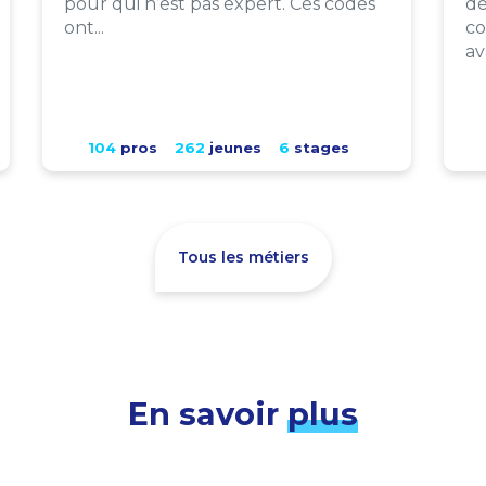
pour qui n’est pas expert. Ces codes
de
ont...
co
av
104
pros
262
jeunes
6
stages
Tous les métiers
En savoir
plus