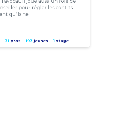
 l'avocat. Il joue aussi un rôle de
nseiller pour régler les conflits
ant qu'ils ne...
31
pros
193
jeunes
1
stage