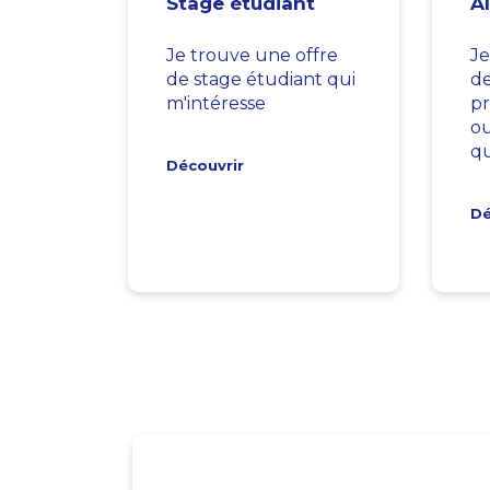
Stage étudiant
A
Je trouve une offre
Je
de stage étudiant qui
d
m'intéresse
pr
ou
qu
Découvrir
Dé