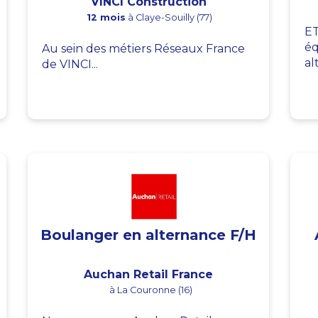
VINCI Construction
12 mois
à Claye-Souilly (77)
ET
éq
Au sein des métiers Réseaux France
al
de VINCI...
Boulanger en alternance F/H
Auchan Retail France
à La Couronne (16)