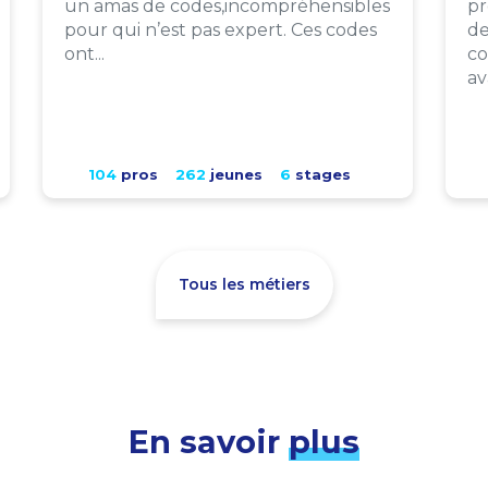
un amas de codes,incompréhensibles
pr
pour qui n’est pas expert. Ces codes
de
ont...
co
av
104
pros
262
jeunes
6
stages
Tous les métiers
En savoir
plus