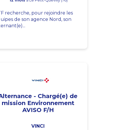
12 mois
à Le Petit-Quevilly (76)
F recherche, pour rejoindre les
uipes de son agence Nord, son
ternant(e)...
Alternance - Chargé(e) de
mission Environnement
AVISO F/H
VINCI