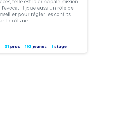
ocès, telle est la principale mission
 l'avocat. Il joue aussi un rôle de
nseiller pour régler les conflits
ant qu'ils ne...
31
pros
193
jeunes
1
stage