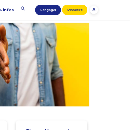
& infos
S'inscrire
S’engager