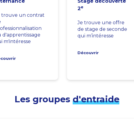
lternance
Stage découverte
e
2
 trouve un contrat
e
Je trouve une offre
ofessionnalisation
de stage de seconde
 d'apprentissage
qui m’intéresse
i m'intéresse
Découvrir
couvrir
Les groupes
d'entraide