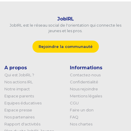
JobIRL
JobIRL est le réseau social de l'orientation qui connecte les
jeunes et les pros.
Rejoindre la communauté
A propos
Informations
Qui est JobIRL ?
Contactez-nous
Nos actions IRL
Confidentialité
Notre impact
Nous rejoindre
Espace parents
Mentions légales
Equipes éducatives
CGU
Espace presse
Faire un don
Nos partenaires
FAQ
Rapport d'activités
Nos chartes
Plan du site JobIRL Jeunes