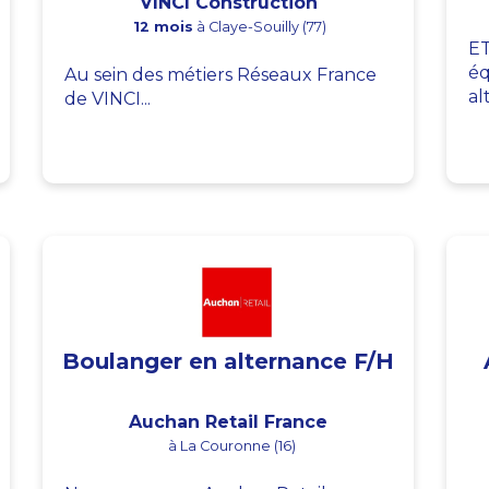
VINCI Construction
12 mois
à Claye-Souilly (77)
ET
éq
Au sein des métiers Réseaux France
al
de VINCI...
Boulanger en alternance F/H
Auchan Retail France
à La Couronne (16)