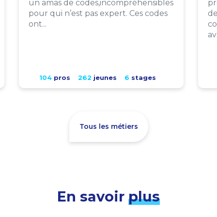
un amas de codes,incompréhensibles
pr
pour qui n’est pas expert. Ces codes
de
ont...
co
av
104
pros
262
jeunes
6
stages
Tous les métiers
En savoir
plus