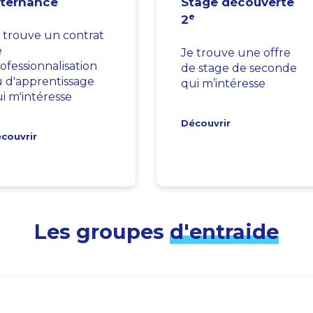
lternance
Stage découverte
e
2
 trouve un contrat
e
Je trouve une offre
ofessionnalisation
de stage de seconde
 d'apprentissage
qui m’intéresse
i m'intéresse
Découvrir
couvrir
Les groupes
d'entraide