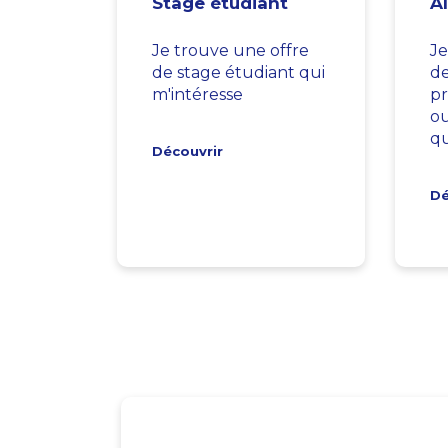
Stage étudiant
A
Je trouve une offre
Je
de stage étudiant qui
d
m'intéresse
pr
ou
qu
Découvrir
Dé