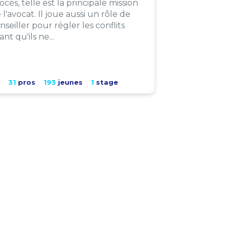
ocès, telle est la principale mission
 l'avocat. Il joue aussi un rôle de
nseiller pour régler les conflits
ant qu'ils ne...
31
pros
193
jeunes
1
stage