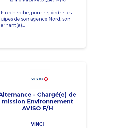
12 mois
à Le Petit-Quevilly (76)
F recherche, pour rejoindre les
uipes de son agence Nord, son
ternant(e)...
Alternance - Chargé(e) de
mission Environnement
AVISO F/H
VINCI