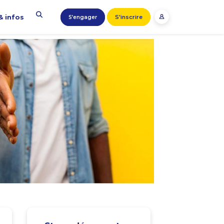
& infos
S'inscrire
S’engager