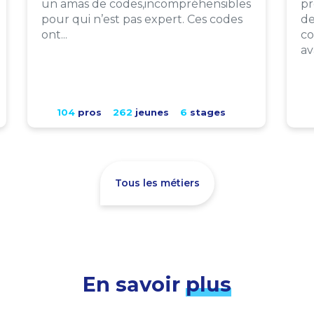
un amas de codes,incompréhensibles
pr
pour qui n’est pas expert. Ces codes
de
ont...
co
av
104
pros
262
jeunes
6
stages
Tous les métiers
En savoir
plus