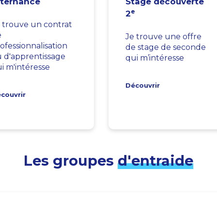
lternance
Stage découverte
e
2
 trouve un contrat
e
Je trouve une offre
ofessionnalisation
de stage de seconde
 d'apprentissage
qui m’intéresse
i m'intéresse
Découvrir
couvrir
Les groupes
d'entraide