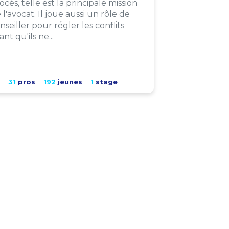
ocès, telle est la principale mission
 l'avocat. Il joue aussi un rôle de
nseiller pour régler les conflits
ant qu'ils ne...
31
pros
192
jeunes
1
stage