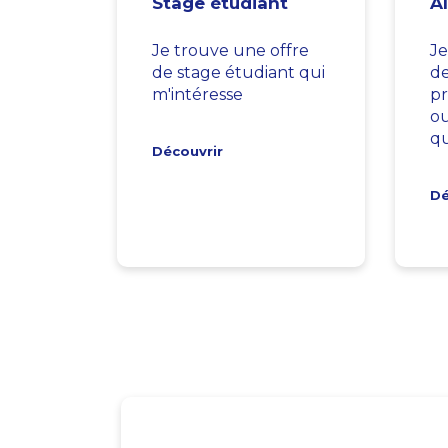
Stage étudiant
A
Je trouve une offre
Je
de stage étudiant qui
d
m'intéresse
pr
ou
qu
Découvrir
Dé