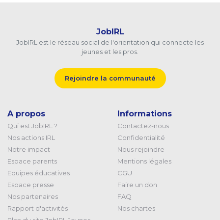
JobIRL
JobIRL est le réseau social de l'orientation qui connecte les
jeunes et les pros.
Rejoindre la communauté
A propos
Informations
Qui est JobIRL ?
Contactez-nous
Nos actions IRL
Confidentialité
Notre impact
Nous rejoindre
Espace parents
Mentions légales
Equipes éducatives
CGU
Espace presse
Faire un don
Nos partenaires
FAQ
Rapport d'activités
Nos chartes
Plan du site JobIRL Jeunes