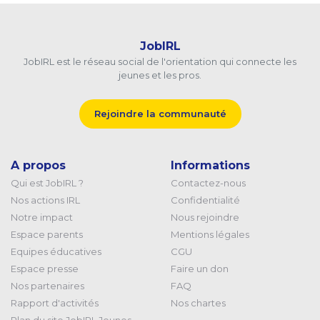
JobIRL
JobIRL est le réseau social de l'orientation qui connecte les
jeunes et les pros.
Rejoindre la communauté
A propos
Informations
Qui est JobIRL ?
Contactez-nous
Nos actions IRL
Confidentialité
Notre impact
Nous rejoindre
Espace parents
Mentions légales
Equipes éducatives
CGU
Espace presse
Faire un don
Nos partenaires
FAQ
Rapport d'activités
Nos chartes
Plan du site JobIRL Jeunes