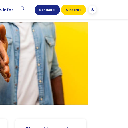
& infos
S'inscrire
S’engager