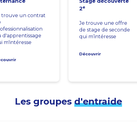
lternance
Stage découverte
e
2
 trouve un contrat
e
Je trouve une offre
ofessionnalisation
de stage de seconde
 d'apprentissage
qui m’intéresse
i m'intéresse
Découvrir
couvrir
Les groupes
d'entraide