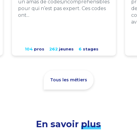
un amas de codes,incompréhensibles
pr
pour qui n’est pas expert. Ces codes
de
ont...
co
av
104
pros
262
jeunes
6
stages
Tous les métiers
En savoir
plus