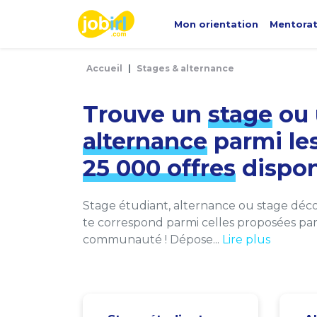
Panneau de gestion des cookies
Mon orientation
Mentora
Accueil
Stages & alternance
Trouve un
stage
ou 
alternance
parmi le
25 000 offres
dispon
Stage étudiant, alternance ou stage décou
te correspond parmi celles proposées par 
communauté ! Dépose...
Lire plus