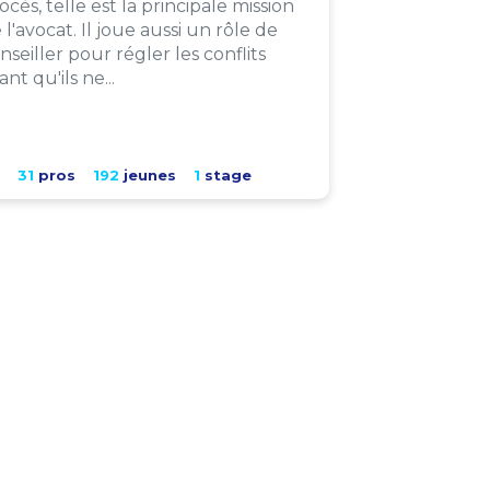
ocès, telle est la principale mission
 l'avocat. Il joue aussi un rôle de
nseiller pour régler les conflits
ant qu'ils ne...
31
pros
192
jeunes
1
stage