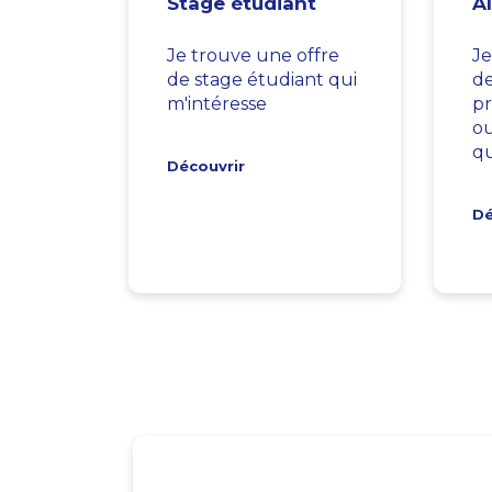
Stage étudiant
A
Je trouve une offre
Je
de stage étudiant qui
d
m'intéresse
pr
ou
qu
Découvrir
Dé