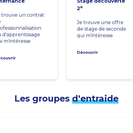
lternance
Stage découverte
e
2
 trouve un contrat
e
Je trouve une offre
ofessionnalisation
de stage de seconde
 d'apprentissage
qui m’intéresse
i m'intéresse
Découvrir
couvrir
Les groupes
d'entraide