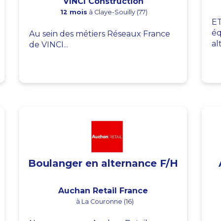
VINCI Construction
12 mois
à Claye-Souilly (77)
ET
éq
Au sein des métiers Réseaux France
al
de VINCI...
Boulanger en alternance F/H
Auchan Retail France
à La Couronne (16)