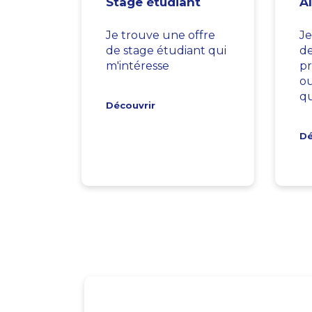
Stage étudiant
A
Je trouve une offre
Je
de stage étudiant qui
d
m'intéresse
pr
ou
qu
Découvrir
Dé