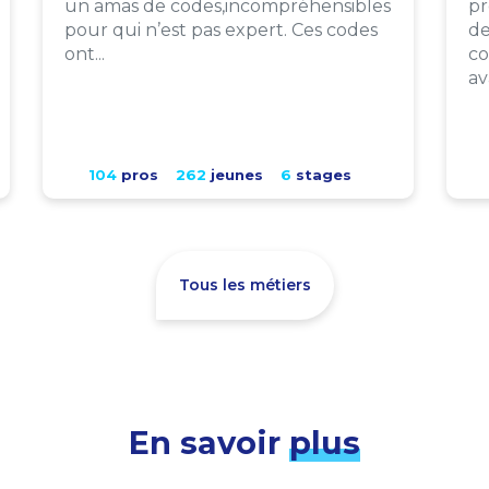
un amas de codes,incompréhensibles
pr
pour qui n’est pas expert. Ces codes
de
ont...
co
av
104
pros
262
jeunes
6
stages
Tous les métiers
En savoir
plus