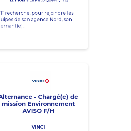
12 mois
à Le Petit-Quevilly (76)
F recherche, pour rejoindre les
uipes de son agence Nord, son
ternant(e)...
Alternance - Chargé(e) de
mission Environnement
AVISO F/H
VINCI