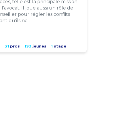
ocès, telle est la principale mission
 l'avocat. Il joue aussi un rôle de
nseiller pour régler les conflits
ant qu'ils ne...
31
pros
193
jeunes
1
stage