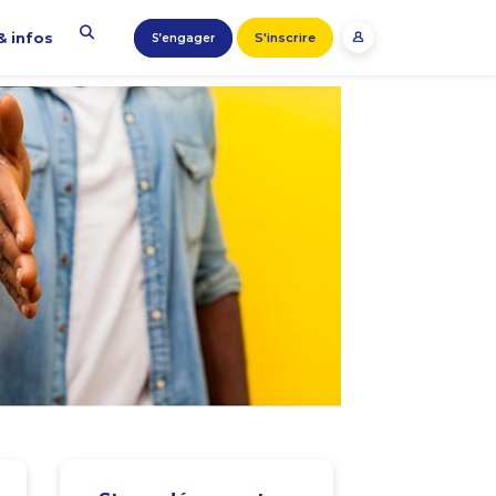
& infos
S'inscrire
S’engager