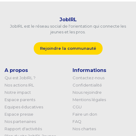
JobIRL
JobIRL est le réseau social de l'orientation qui connecte les
jeunes et les pros.
Rejoindre la communauté
A propos
Informations
Qui est JobIRL ?
Contactez-nous
Nos actions IRL
Confidentialité
Notre impact
Nous rejoindre
Espace parents
Mentions légales
Equipes éducatives
CGU
Espace presse
Faire un don
Nos partenaires
FAQ
Rapport d'activités
Nos chartes
Plan du site JobIRL Jeunes