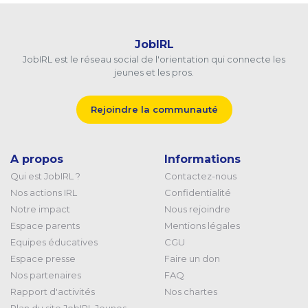
JobIRL
JobIRL est le réseau social de l'orientation qui connecte les
jeunes et les pros.
Rejoindre la communauté
A propos
Informations
Qui est JobIRL ?
Contactez-nous
Nos actions IRL
Confidentialité
Notre impact
Nous rejoindre
Espace parents
Mentions légales
Equipes éducatives
CGU
Espace presse
Faire un don
Nos partenaires
FAQ
Rapport d'activités
Nos chartes
Plan du site JobIRL Jeunes