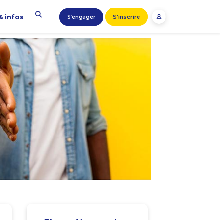
& infos
S'inscrire
S’engager