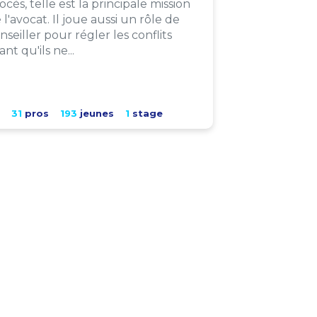
ocès, telle est la principale mission
 l'avocat. Il joue aussi un rôle de
nseiller pour régler les conflits
ant qu'ils ne...
31
pros
193
jeunes
1
stage