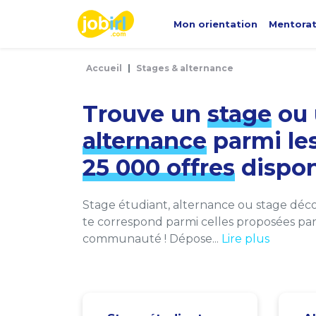
Panneau de gestion des cookies
Mon orientation
Mentora
Accueil
Stages & alternance
Trouve un
stage
ou 
alternance
parmi le
25 000 offres
dispon
Stage étudiant, alternance ou stage décou
te correspond parmi celles proposées par 
communauté ! Dépose...
Lire plus