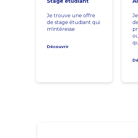
Stage étudiant
A
Je trouve une offre
Je
de stage étudiant qui
d
m'intéresse
pr
ou
qu
Découvrir
Dé