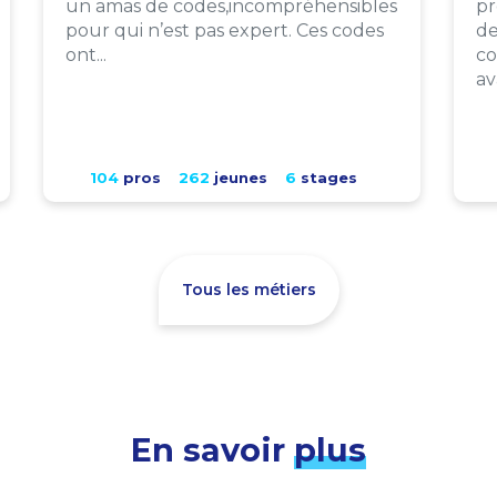
un amas de codes,incompréhensibles
pr
pour qui n’est pas expert. Ces codes
de
ont...
co
av
104
pros
262
jeunes
6
stages
Tous les métiers
En savoir
plus