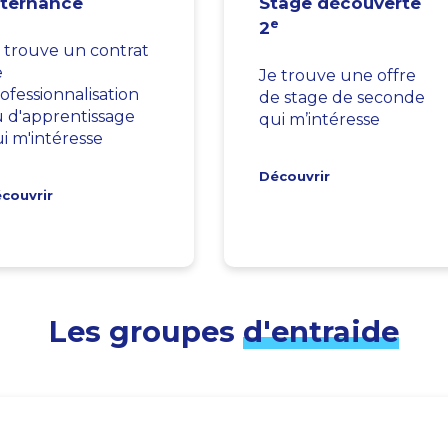
lternance
Stage découverte
e
2
 trouve un contrat
e
Je trouve une offre
ofessionnalisation
de stage de seconde
 d'apprentissage
qui m’intéresse
i m'intéresse
Découvrir
couvrir
Les groupes
d'entraide