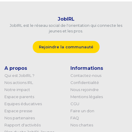
JobIRL
JobIRL est le réseau social de l'orientation qui connecte les
jeunes et les pros.
Rejoindre la communauté
A propos
Informations
Qui est JobIRL ?
Contactez-nous
Nos actions IRL
Confidentialité
Notre impact
Nous rejoindre
Espace parents
Mentions légales
Equipes éducatives
CGU
Espace presse
Faire un don
Nos partenaires
FAQ
Rapport d'activités
Nos chartes
Plan du site JobIRL Jeunes