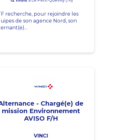
12 mois
à Le Petit-Quevilly (76)
F recherche, pour rejoindre les
uipes de son agence Nord, son
ternant(e)...
Alternance - Chargé(e) de
mission Environnement
AVISO F/H
VINCI