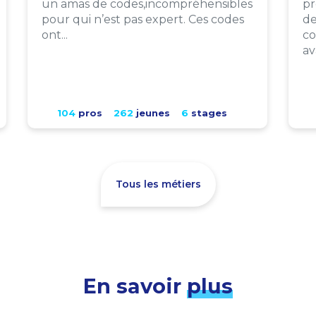
un amas de codes,incompréhensibles
pr
pour qui n’est pas expert. Ces codes
de
ont...
co
av
104
pros
262
jeunes
6
stages
Tous les métiers
En savoir
plus