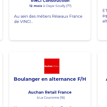
VINCI Construction
12 mois
à Claye-Souilly (77)
ET
éq
Au sein des métiers Réseaux France
al
de VINCI...
Boulanger en alternance F/H
Auchan Retail France
à La Couronne (16)