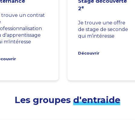
lternance
Stage découverte
e
2
 trouve un contrat
e
Je trouve une offre
ofessionnalisation
de stage de seconde
 d'apprentissage
qui m’intéresse
i m'intéresse
Découvrir
couvrir
Les groupes
d'entraide