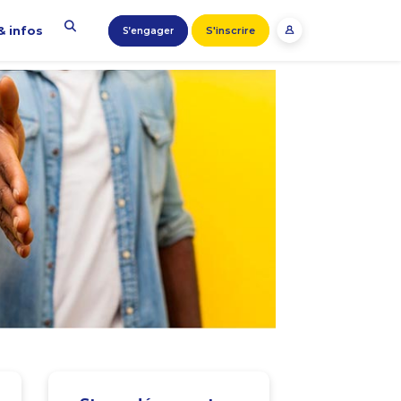
& infos
S'inscrire
S’engager