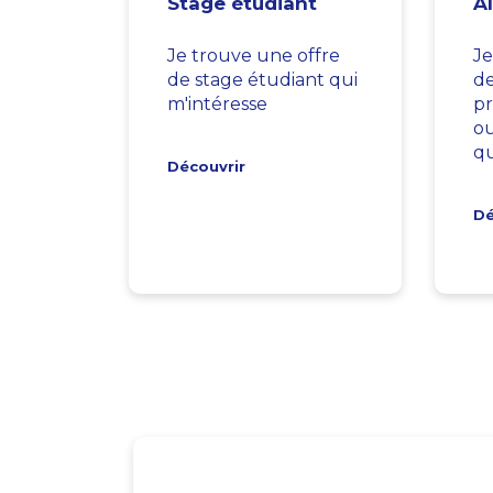
Stage étudiant
A
Je trouve une offre
Je
de stage étudiant qui
d
m'intéresse
pr
ou
qu
Découvrir
Dé