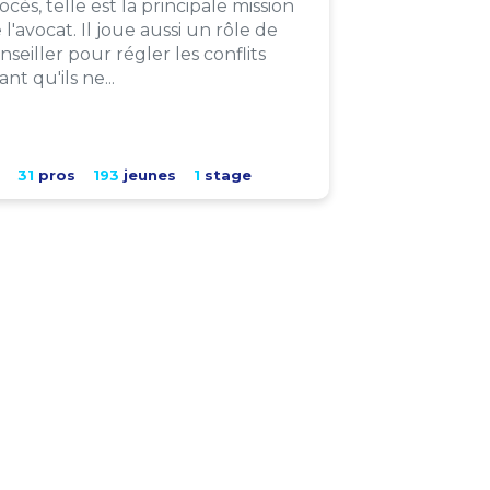
ocès, telle est la principale mission
 l'avocat. Il joue aussi un rôle de
nseiller pour régler les conflits
ant qu'ils ne...
31
pros
193
jeunes
1
stage