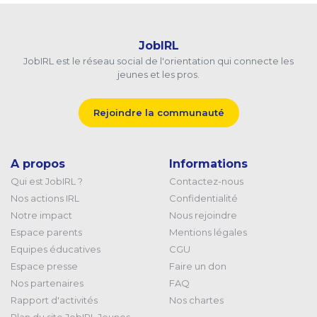
JobIRL
JobIRL est le réseau social de l'orientation qui connecte les
jeunes et les pros.
Rejoindre la communauté
A propos
Informations
Qui est JobIRL ?
Contactez-nous
Nos actions IRL
Confidentialité
Notre impact
Nous rejoindre
Espace parents
Mentions légales
Equipes éducatives
CGU
Espace presse
Faire un don
Nos partenaires
FAQ
Rapport d'activités
Nos chartes
Plan du site JobIRL Jeunes