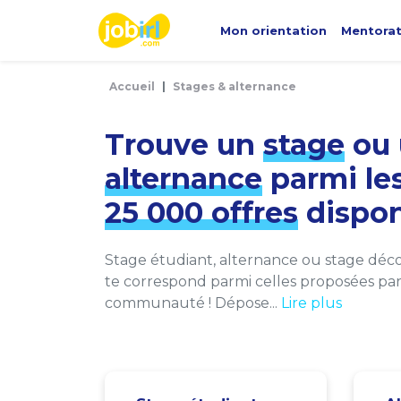
Panneau de gestion des cookies
Mon orientation
Mentora
Accueil
Stages & alternance
Trouve un
stage
ou 
alternance
parmi le
25 000 offres
dispon
Stage étudiant, alternance ou stage décou
te correspond parmi celles proposées par 
communauté ! Dépose...
Lire plus