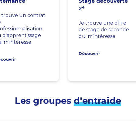
lternance
Stage découverte
e
2
 trouve un contrat
e
Je trouve une offre
ofessionnalisation
de stage de seconde
 d'apprentissage
qui m’intéresse
i m'intéresse
Découvrir
couvrir
Les groupes
d'entraide