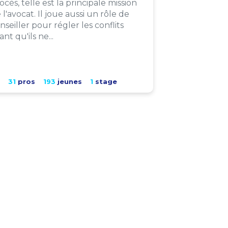
ocès, telle est la principale mission
 l'avocat. Il joue aussi un rôle de
nseiller pour régler les conflits
ant qu'ils ne...
31
pros
193
jeunes
1
stage