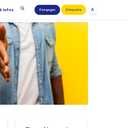
& infos
S'inscrire
S’engager