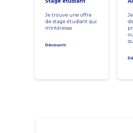
Stage étudiant
A
Je trouve une offre
Je
de stage étudiant qui
d
m'intéresse
pr
ou
qu
Découvrir
Dé