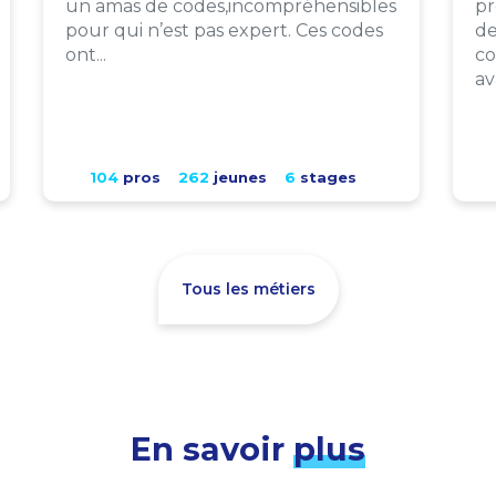
un amas de codes,incompréhensibles
pr
pour qui n’est pas expert. Ces codes
de
ont...
co
av
104
pros
262
jeunes
6
stages
Tous les métiers
En savoir
plus