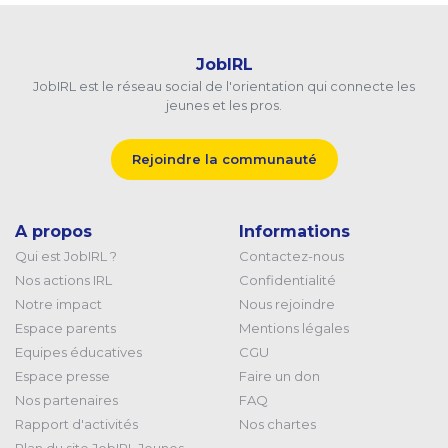
JobIRL
JobIRL est le réseau social de l'orientation qui connecte les
jeunes et les pros.
Rejoindre la communauté
A propos
Informations
Qui est JobIRL ?
Contactez-nous
Nos actions IRL
Confidentialité
Notre impact
Nous rejoindre
Espace parents
Mentions légales
Equipes éducatives
CGU
Espace presse
Faire un don
Nos partenaires
FAQ
Rapport d'activités
Nos chartes
Plan du site JobIRL Jeunes