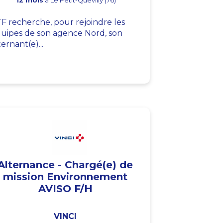
12 mois
à Le Petit-Quevilly (76)
F recherche, pour rejoindre les
uipes de son agence Nord, son
ternant(e)...
Alternance - Chargé(e) de
mission Environnement
AVISO F/H
VINCI