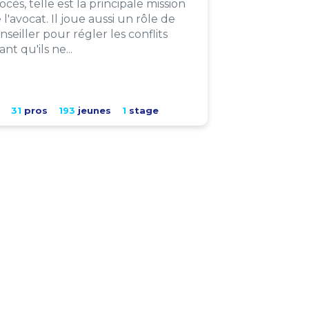
ocès, telle est la principale mission
 l'avocat. Il joue aussi un rôle de
nseiller pour régler les conflits
ant qu'ils ne...
31
pros
193
jeunes
1
stage