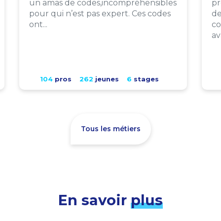
un amas de codes,incompréhensibles
pr
pour qui n’est pas expert. Ces codes
de
ont...
co
av
104
pros
262
jeunes
6
stages
Tous les métiers
En savoir
plus