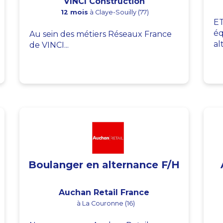
VINCI Construction
12 mois
à Claye-Souilly (77)
ET
éq
Au sein des métiers Réseaux France
al
de VINCI...
Boulanger en alternance F/H
Auchan Retail France
à La Couronne (16)