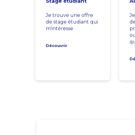
Stage étudiant
A
Je trouve une offre
Je
de stage étudiant qui
d
m'intéresse
pr
ou
qu
Découvrir
Dé