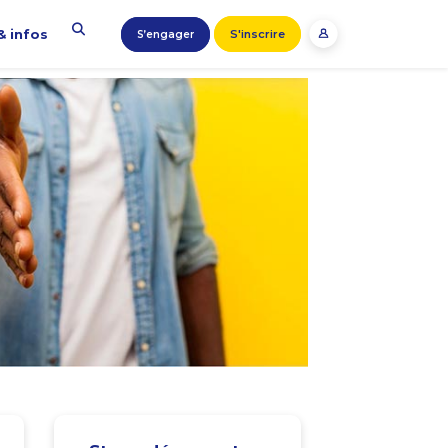
& infos
S'inscrire
S’engager