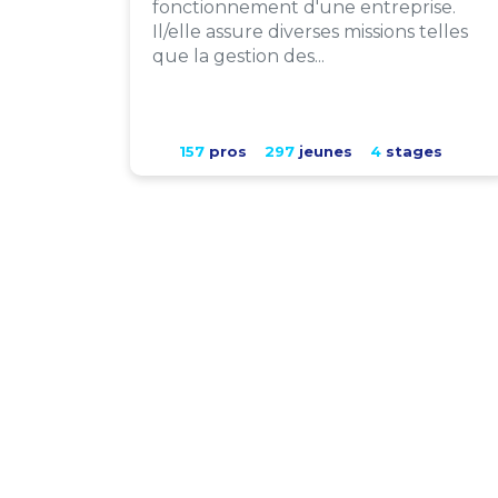
fonctionnement d'une entreprise.
Il/elle assure diverses missions telles
que la gestion des...
157
pros
297
jeunes
4
stages