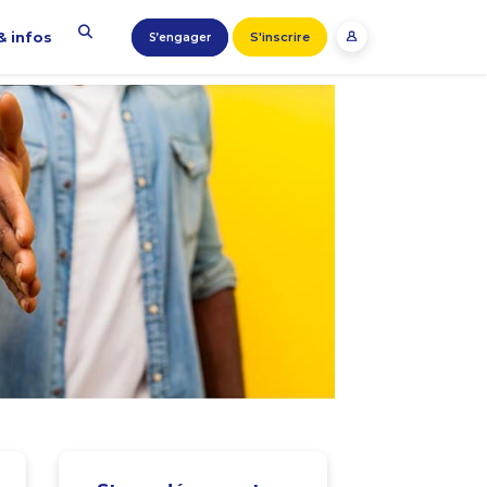
& infos
S'inscrire
S’engager