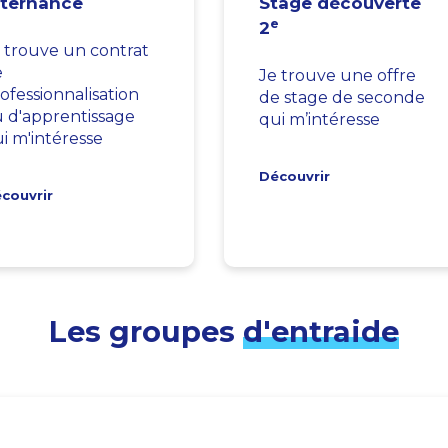
lternance
Stage découverte
e
2
 trouve un contrat
e
Je trouve une offre
ofessionnalisation
de stage de seconde
 d'apprentissage
qui m’intéresse
i m'intéresse
Découvrir
couvrir
Les groupes
d'entraide