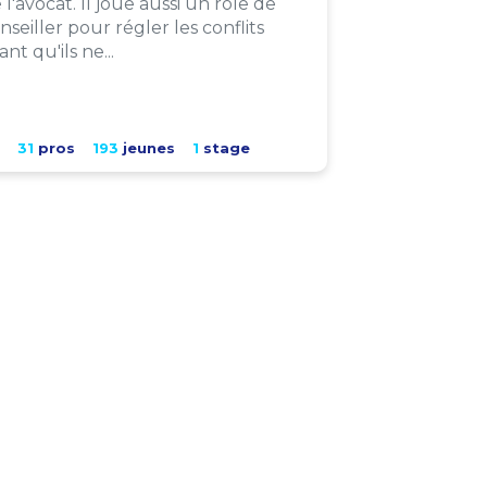
 l'avocat. Il joue aussi un rôle de
nseiller pour régler les conflits
ant qu'ils ne...
31
pros
193
jeunes
1
stage