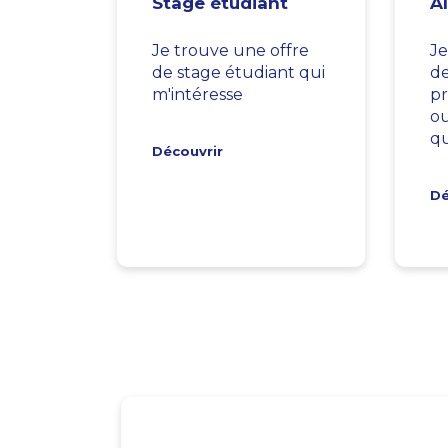
Stage étudiant
A
Je trouve une offre
Je
de stage étudiant qui
d
m'intéresse
pr
ou
qu
Découvrir
Dé