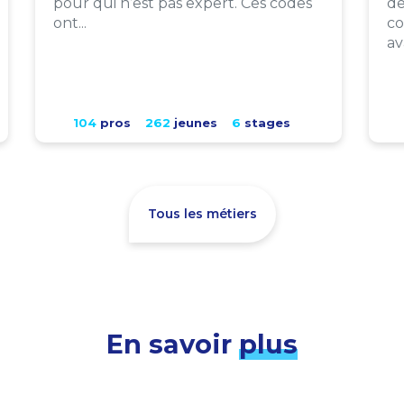
pour qui n’est pas expert. Ces codes
de
ont...
co
av
104
pros
262
jeunes
6
stages
Tous les métiers
En savoir
plus