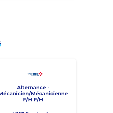
s
Alternance -
Mécanicien/Mécanicienne
F/H F/H