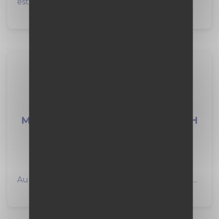
est un acteur de premier plan des travaux...
Alternance -
Mécanicien/Mécanicienne F/H F/H
VINCI Construction
12 mois
à Claye-Souilly (77)
Au sein des métiers Réseaux France de VINCI...