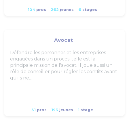
104
pros
262
jeunes
6
stages
Avocat
Défendre les personnes et les entreprises
engagées dans un procès, telle est la
principale mission de l'avocat. Il joue aussi un
rôle de conseiller pour régler les conflits avant
qu'ils ne...
31
pros
193
jeunes
1
stage