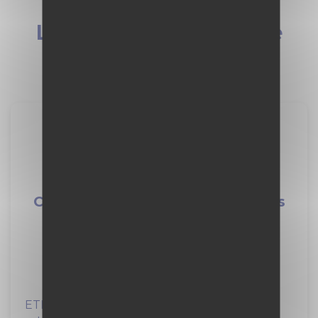
Les dernières offres de
stages
Alternance -
Conductrice/Conducteur d'engins
F/H F/H
VINCI Construction
12 mois
à Claye-Souilly (77)
ETF, filiale ferroviaire de VINCI Construction,