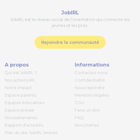
JobIRL
JobIRL est le réseau social de l'orientation qui connecte les
jeunes et les pros.
Rejoindre la communauté
A propos
Informations
Qui est JobIRL ?
Contactez-nous
Nos actions IRL
Confidentialité
Notre impact
Nous rejoindre
Espace parents
Mentions légales
Equipes éducatives
CGU
Espace presse
Faire un don
Nos partenaires
FAQ
Rapport d'activités
Nos chartes
Plan du site JobIRL Jeunes