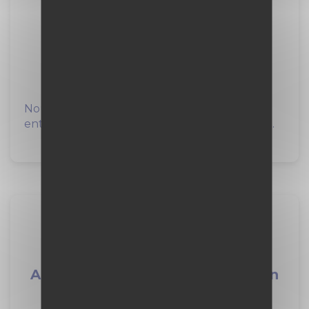
Boulanger en alternance F/H
Auchan Retail France
à La Couronne (16)
Nous sommes… Auchan Retail France, une
entreprise de distribution de plus de 50 000...
Alternance - Chargé(e) de mission
Environnement AVISO F/H