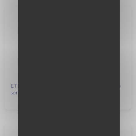
Alternance - Cheffe/Chef de
chantier ferroviaire F/H F/H
VINCI Construction
12 mois
à Le Petit-Quevilly (76)
ETF recherche, pour rejoindre les équipes de
son agence Nord, son alternant(e)...