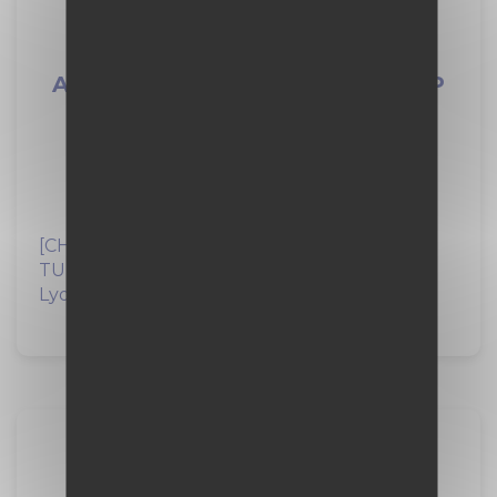
Alternance mécanicien engins TP
F/H
VINCI Construction
1 an
à Saint-Martin-de-la-Porte (73)
[CHANTIER TUNNEL EURALPIN LYON
TURIN]Dans le cadre de la construction du
Lyon-Turin, tunnel...