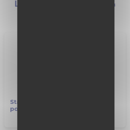
Les derniers
conseils
&
infos
Stage de 2nde : le guide ultime
pour réussir