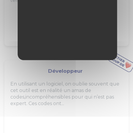
telles que la gestion des...
157
pros
297
jeunes
4
stages
Développeur
En utilisant un logiciel, on oublie souvent que
cet outil est en réalité un amas de
codes,incompréhensibles pour qui n’est pas
expert. Ces codes ont...