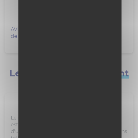
VINCI
à Nîmes (30)
AVISO est la société chargée de l'exploitation
de l'archipel, le siège social du groupe...
Les métiers qui
recrutent
Assistant administratif / Secrétaire
Le métier d'assistant administratif / secrétaire
est essentiel dans le bon fonctionnement
d'une entreprise. Il/elle assure diverses missions