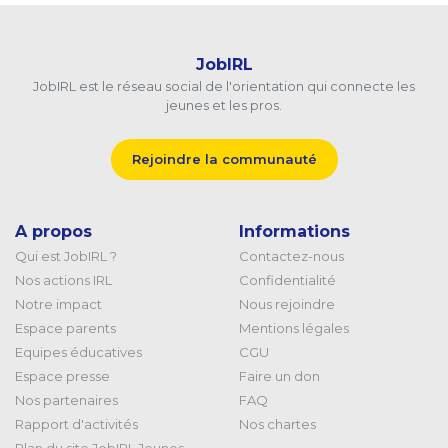
JobIRL
JobIRL est le réseau social de l'orientation qui connecte les
jeunes et les pros.
Rejoindre la communauté
A propos
Informations
Qui est JobIRL ?
Contactez-nous
Nos actions IRL
Confidentialité
Notre impact
Nous rejoindre
Espace parents
Mentions légales
Equipes éducatives
CGU
Espace presse
Faire un don
Nos partenaires
FAQ
Rapport d'activités
Nos chartes
Plan du site JobIRL Jeunes