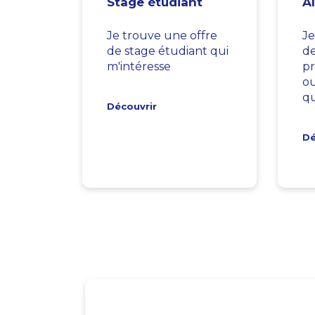
Stage étudiant
A
Je trouve une offre
Je
de stage étudiant qui
d
m'intéresse
pr
ou
qu
Découvrir
Dé