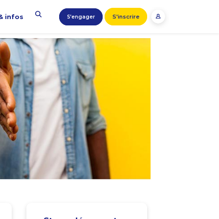
& infos
S'inscrire
S’engager