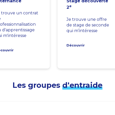
lternance
Stage découverte
e
2
 trouve un contrat
e
Je trouve une offre
ofessionnalisation
de stage de seconde
 d'apprentissage
qui m’intéresse
i m'intéresse
Découvrir
couvrir
Les groupes
d'entraide