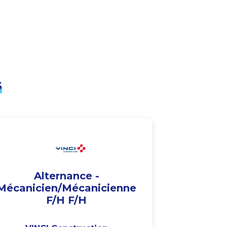
s
Alternance -
Mécanicien/Mécanicienne
F/H F/H