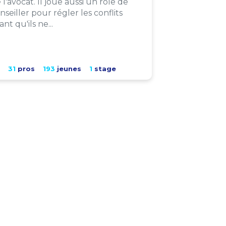
 l'avocat. Il joue aussi un rôle de
nseiller pour régler les conflits
ant qu'ils ne...
31
pros
193
jeunes
1
stage