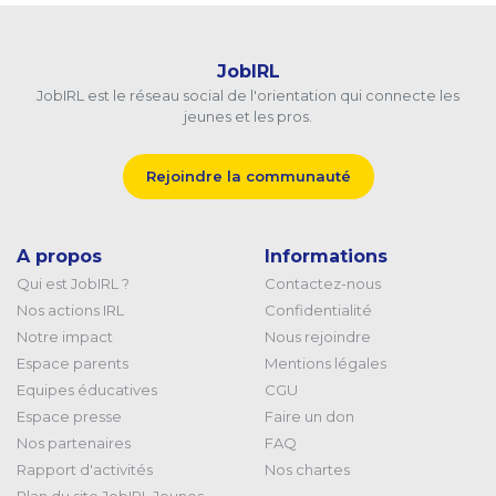
JobIRL
JobIRL est le réseau social de l'orientation qui connecte les
jeunes et les pros.
Rejoindre la communauté
A propos
Informations
Qui est JobIRL ?
Contactez-nous
Nos actions IRL
Confidentialité
Notre impact
Nous rejoindre
Espace parents
Mentions légales
Equipes éducatives
CGU
Espace presse
Faire un don
Nos partenaires
FAQ
Rapport d'activités
Nos chartes
Plan du site JobIRL Jeunes