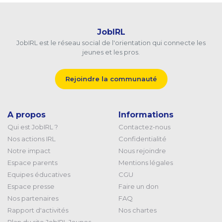
JobIRL
JobIRL est le réseau social de l'orientation qui connecte les
jeunes et les pros.
Rejoindre la communauté
A propos
Informations
Qui est JobIRL ?
Contactez-nous
Nos actions IRL
Confidentialité
Notre impact
Nous rejoindre
Espace parents
Mentions légales
Equipes éducatives
CGU
Espace presse
Faire un don
Nos partenaires
FAQ
Rapport d'activités
Nos chartes
Plan du site JobIRL Jeunes