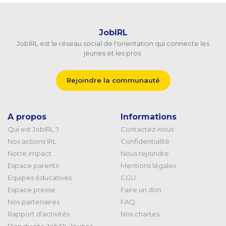
JobIRL
JobIRL est le réseau social de l'orientation qui connecte les
jeunes et les pros.
Rejoindre la communauté
A propos
Informations
Qui est JobIRL ?
Contactez-nous
Nos actions IRL
Confidentialité
Notre impact
Nous rejoindre
Espace parents
Mentions légales
Equipes éducatives
CGU
Espace presse
Faire un don
Nos partenaires
FAQ
Rapport d'activités
Nos chartes
Plan du site JobIRL Jeunes