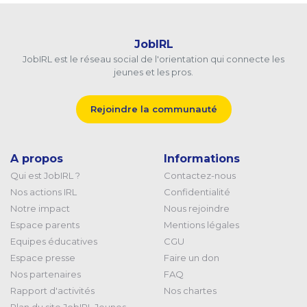
JobIRL
JobIRL est le réseau social de l'orientation qui connecte les
jeunes et les pros.
Rejoindre la communauté
A propos
Informations
Qui est JobIRL ?
Contactez-nous
Nos actions IRL
Confidentialité
Notre impact
Nous rejoindre
Espace parents
Mentions légales
Equipes éducatives
CGU
Espace presse
Faire un don
Nos partenaires
FAQ
Rapport d'activités
Nos chartes
Plan du site JobIRL Jeunes