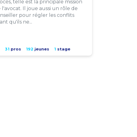
ocès, telle est la principale mission
 l'avocat. Il joue aussi un rôle de
nseiller pour régler les conflits
ant qu'ils ne...
31
pros
192
jeunes
1
stage