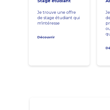
Stage étudiant
A
Je trouve une offre
Je
de stage étudiant qui
d
m'intéresse
pr
ou
qu
Découvrir
Dé