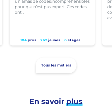
un amas de codes,incompréhensibles
pr
pour qui n’est pas expert. Ces codes
de
ont...
co
av
104
pros
262
jeunes
6
stages
Tous les métiers
En savoir
plus