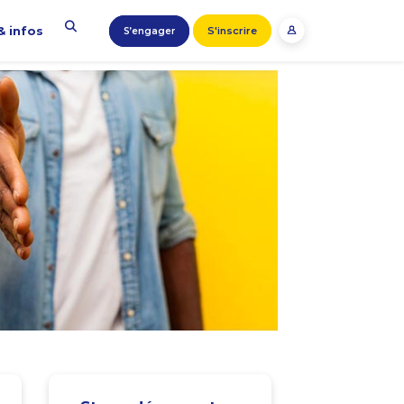
& infos
S'inscrire
S’engager