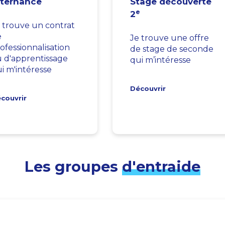
lternance
Stage découverte
e
2
 trouve un contrat
e
Je trouve une offre
ofessionnalisation
de stage de seconde
 d'apprentissage
qui m’intéresse
i m'intéresse
Découvrir
couvrir
Les groupes
d'entraide