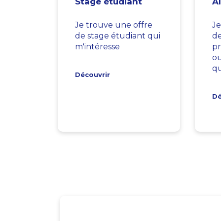
Stage étudiant
A
Je trouve une offre
Je
de stage étudiant qui
d
m'intéresse
pr
ou
qu
Découvrir
Dé