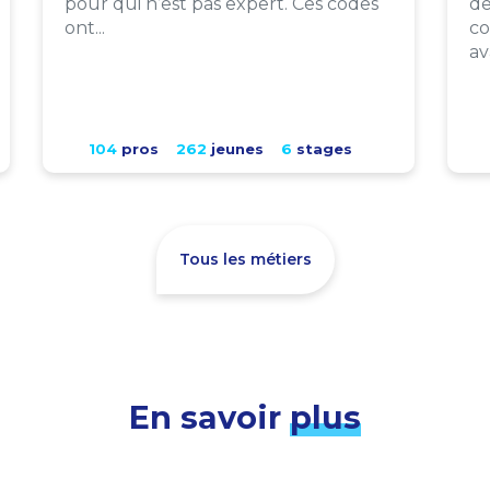
pour qui n’est pas expert. Ces codes
de
ont...
co
av
104
pros
262
jeunes
6
stages
Tous les métiers
En savoir
plus