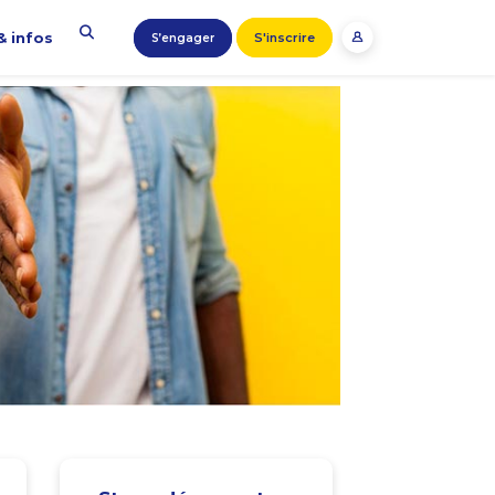
& infos
S'inscrire
S’engager