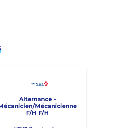
s
Alternance -
Mécanicien/Mécanicienne
F/H F/H