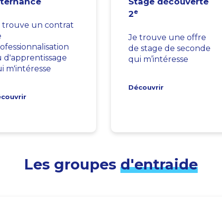
lternance
Stage découverte
e
2
 trouve un contrat
e
Je trouve une offre
ofessionnalisation
de stage de seconde
 d'apprentissage
qui m’intéresse
i m'intéresse
Découvrir
couvrir
Les groupes
d'entraide