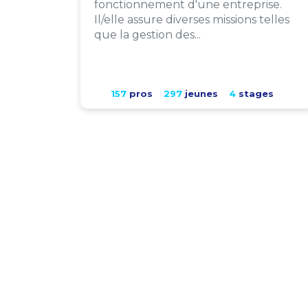
fonctionnement d'une entreprise.
Il/elle assure diverses missions telles
que la gestion des...
157
pros
297
jeunes
4
stages