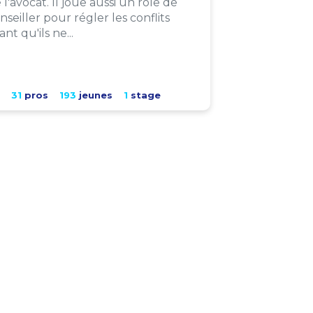
 l'avocat. Il joue aussi un rôle de
nseiller pour régler les conflits
ant qu'ils ne...
31
pros
193
jeunes
1
stage