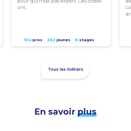
pour qui n’est pas expert. Ces codes
de
ont...
co
av
104
pros
262
jeunes
6
stages
Tous les métiers
En savoir
plus