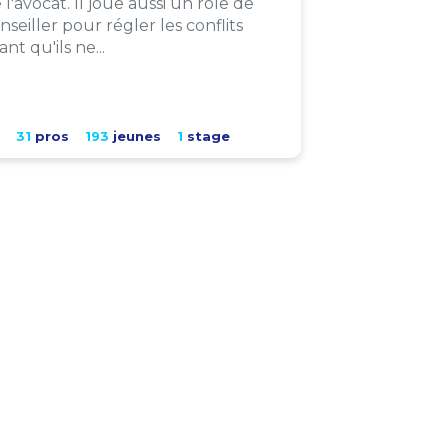
 l'avocat. Il joue aussi un rôle de
nseiller pour régler les conflits
ant qu'ils ne...
31
pros
193
jeunes
1
stage