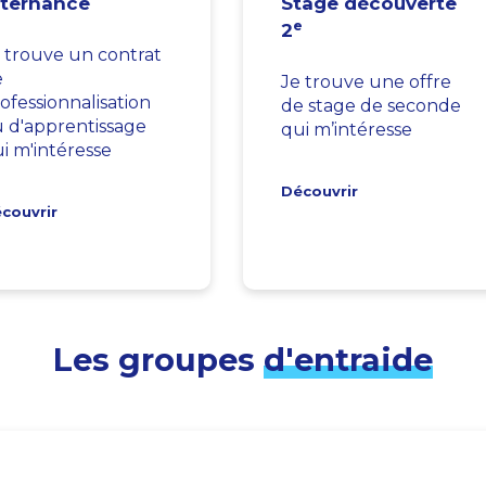
lternance
Stage découverte
e
2
 trouve un contrat
e
Je trouve une offre
ofessionnalisation
de stage de seconde
 d'apprentissage
qui m’intéresse
i m'intéresse
Découvrir
couvrir
Les groupes
d'entraide