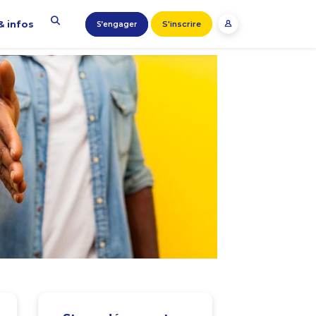
& infos
S'inscrire
S’engager