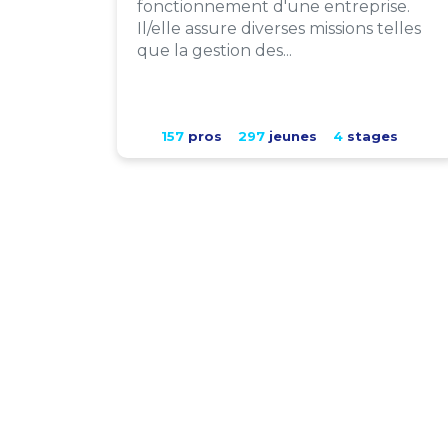
fonctionnement d'une entreprise.
Il/elle assure diverses missions telles
que la gestion des...
157
pros
297
jeunes
4
stages