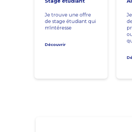
Stage étudiant
A
Je trouve une offre
Je
de stage étudiant qui
d
m'intéresse
pr
ou
qu
Découvrir
Dé