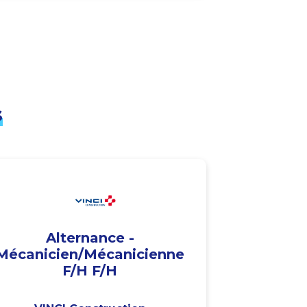
s
Alternance -
Mécanicien/Mécanicienne
F/H F/H