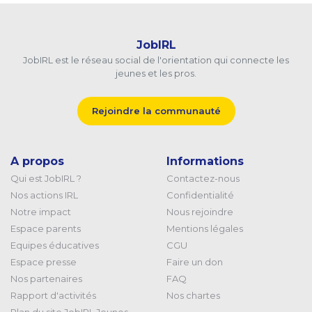
JobIRL
JobIRL est le réseau social de l'orientation qui connecte les
jeunes et les pros.
Rejoindre la communauté
A propos
Informations
Qui est JobIRL ?
Contactez-nous
Nos actions IRL
Confidentialité
Notre impact
Nous rejoindre
Espace parents
Mentions légales
Equipes éducatives
CGU
Espace presse
Faire un don
Nos partenaires
FAQ
Rapport d'activités
Nos chartes
Plan du site JobIRL Jeunes