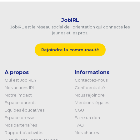
JobIRL
JobIRL est le réseau social de l'orientation qui connecte les
jeunes et les pros.
Rejoindre la communauté
A propos
Informations
Qui est JobIRL ?
Contactez-nous
Nos actions IRL
Confidentialité
Notre impact
Nous rejoindre
Espace parents
Mentions légales
Equipes éducatives
CGU
Espace presse
Faire un don
Nos partenaires
FAQ
Rapport d'activités
Nos chartes
Plan du site JobIRL Jeunes