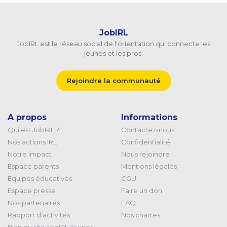
JobIRL
JobIRL est le réseau social de l'orientation qui connecte les
jeunes et les pros.
Rejoindre la communauté
A propos
Informations
Qui est JobIRL ?
Contactez-nous
Nos actions IRL
Confidentialité
Notre impact
Nous rejoindre
Espace parents
Mentions légales
Equipes éducatives
CGU
Espace presse
Faire un don
Nos partenaires
FAQ
Rapport d'activités
Nos chartes
Plan du site JobIRL Jeunes