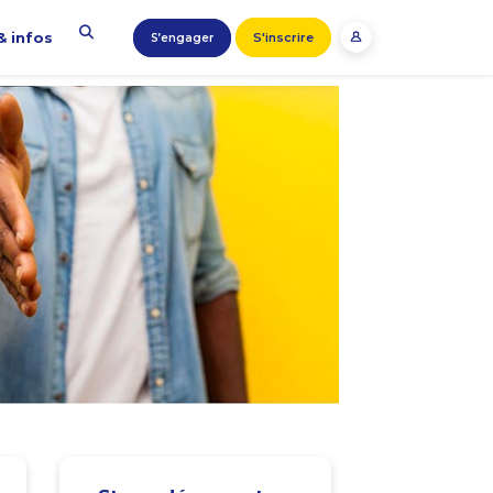
& infos
S'inscrire
S’engager