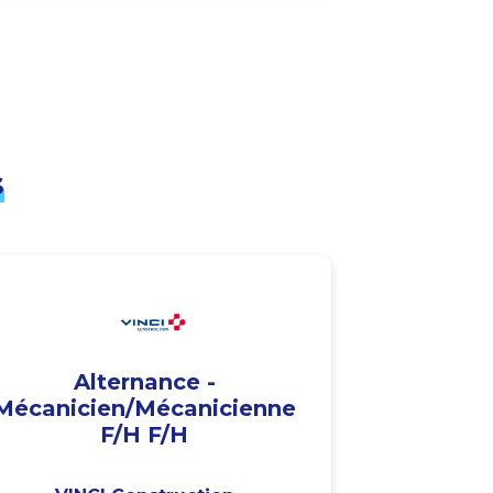
s
Alternance -
Mécanicien/Mécanicienne
F/H F/H