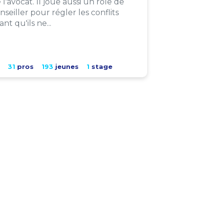
 l'avocat. Il joue aussi un rôle de
nseiller pour régler les conflits
ant qu'ils ne...
31
pros
193
jeunes
1
stage