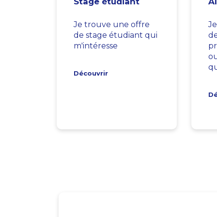
Stage étudiant
A
Je trouve une offre
Je
de stage étudiant qui
d
m'intéresse
pr
ou
qu
Découvrir
Dé