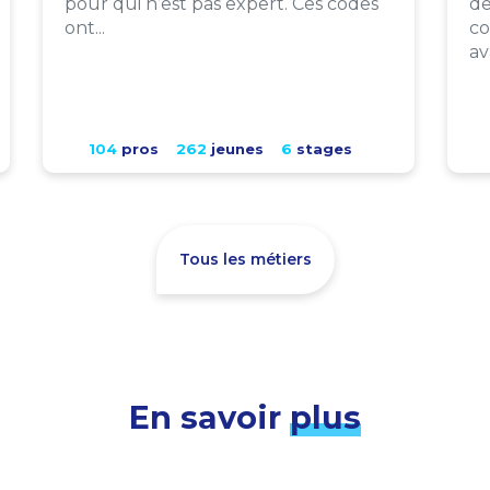
pour qui n’est pas expert. Ces codes
de
ont...
co
av
104
pros
262
jeunes
6
stages
Tous les métiers
En savoir
plus