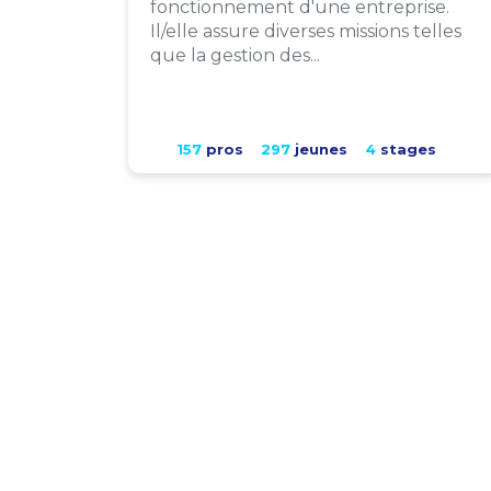
fonctionnement d'une entreprise.
Il/elle assure diverses missions telles
que la gestion des...
157
pros
297
jeunes
4
stages