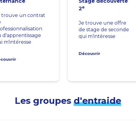
lternance
Stage découverte
e
2
 trouve un contrat
e
Je trouve une offre
ofessionnalisation
de stage de seconde
 d'apprentissage
qui m’intéresse
i m'intéresse
Découvrir
couvrir
Les groupes
d'entraide