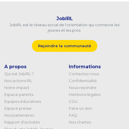
JobIRL
JobIRL est le réseau social de l'orientation qui connecte les
jeunes et les pros.
Rejoindre la communauté
A propos
Informations
Qui est JobIRL ?
Contactez-nous
Nos actions IRL
Confidentialité
Notre impact
Nous rejoindre
Espace parents
Mentions légales
Equipes éducatives
CGU
Espace presse
Faire un don
Nos partenaires
FAQ
Rapport d'activités
Nos chartes
Plan du site JobIRL Jeunes