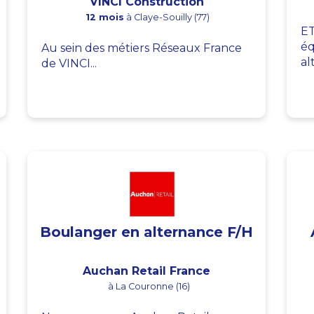
VINCI Construction
12 mois
à Claye-Souilly (77)
ET
éq
Au sein des métiers Réseaux France
al
de VINCI...
Boulanger en alternance F/H
Auchan Retail France
à La Couronne (16)