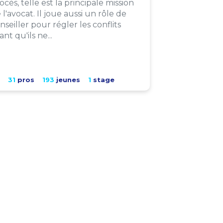
ocès, telle est la principale mission
 l'avocat. Il joue aussi un rôle de
nseiller pour régler les conflits
ant qu'ils ne...
31
pros
193
jeunes
1
stage