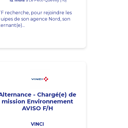
12 mois
à Le Petit-Quevilly (76)
F recherche, pour rejoindre les
uipes de son agence Nord, son
ternant(e)...
Alternance - Chargé(e) de
mission Environnement
AVISO F/H
VINCI