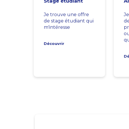
Stage étudiant
A
Je trouve une offre
Je
de stage étudiant qui
d
m'intéresse
pr
ou
qu
Découvrir
Dé