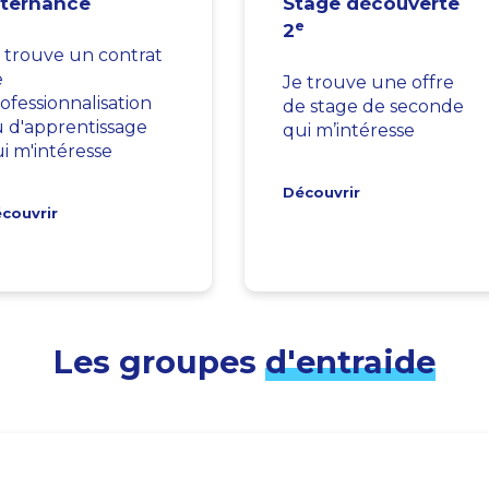
lternance
Stage découverte
e
2
 trouve un contrat
e
Je trouve une offre
ofessionnalisation
de stage de seconde
 d'apprentissage
qui m’intéresse
i m'intéresse
Découvrir
couvrir
Les groupes
d'entraide