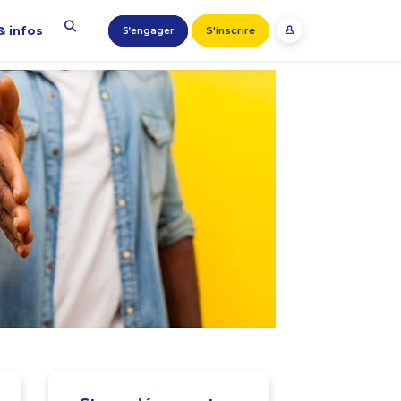
& infos
S'inscrire
S’engager