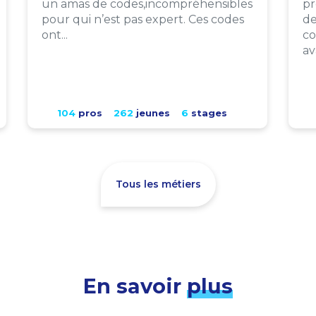
un amas de codes,incompréhensibles
pr
pour qui n’est pas expert. Ces codes
de
ont...
co
av
104
pros
262
jeunes
6
stages
Tous les métiers
En savoir
plus