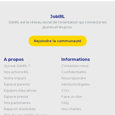
JobIRL
JobIRL est le réseau social de l'orientation qui connecte les
jeunes et les pros.
Rejoindre la communauté
A propos
Informations
Qui est JobIRL ?
Contactez-nous
Nos actions IRL
Confidentialité
Notre impact
Nous rejoindre
Espace parents
Mentions légales
Equipes éducatives
CGU
Espace presse
Faire un don
Nos partenaires
FAQ
Rapport d'activités
Nos chartes
Plan du site JobIRL Jeunes