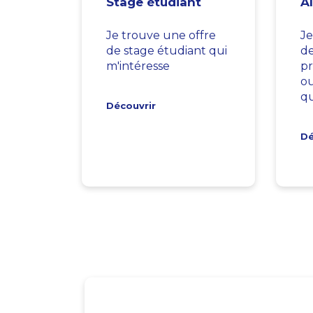
Stage étudiant
A
Je trouve une offre
Je
de stage étudiant qui
d
m'intéresse
pr
ou
qu
Découvrir
Dé