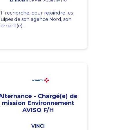
12 mois
à Le Petit-Quevilly (76)
F recherche, pour rejoindre les
uipes de son agence Nord, son
ternant(e)...
Alternance - Chargé(e) de
mission Environnement
AVISO F/H
VINCI