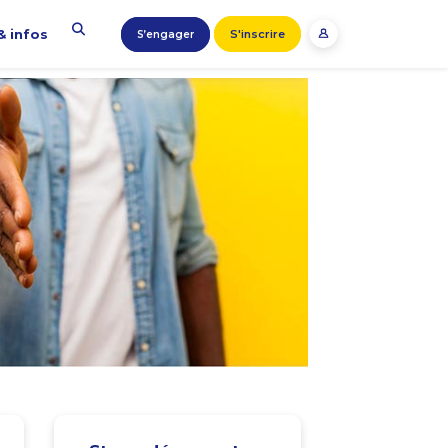
& infos
S'inscrire
S’engager