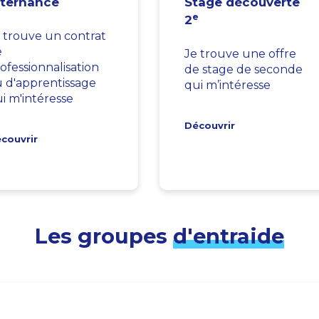
lternance
Stage découverte
e
2
 trouve un contrat
e
Je trouve une offre
ofessionnalisation
de stage de seconde
 d'apprentissage
qui m’intéresse
i m'intéresse
Découvrir
couvrir
Les groupes
d'entraide