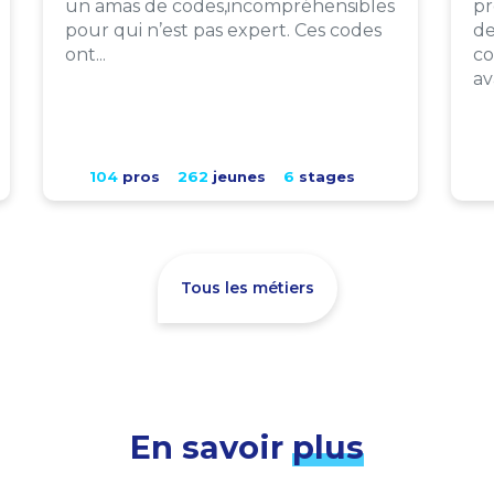
un amas de codes,incompréhensibles
pr
pour qui n’est pas expert. Ces codes
de
ont...
co
av
104
pros
262
jeunes
6
stages
Tous les métiers
En savoir
plus