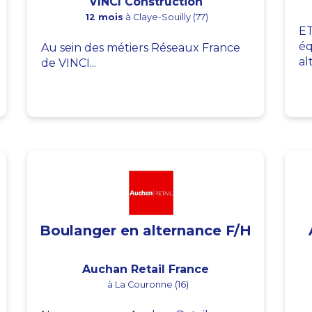
VINCI Construction
12 mois
à Claye-Souilly (77)
ET
éq
Au sein des métiers Réseaux France
al
de VINCI...
Boulanger en alternance F/H
Auchan Retail France
à La Couronne (16)