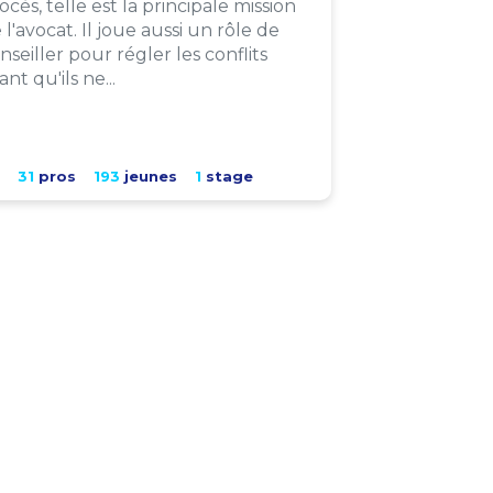
ocès, telle est la principale mission
 l'avocat. Il joue aussi un rôle de
nseiller pour régler les conflits
ant qu'ils ne...
31
pros
193
jeunes
1
stage