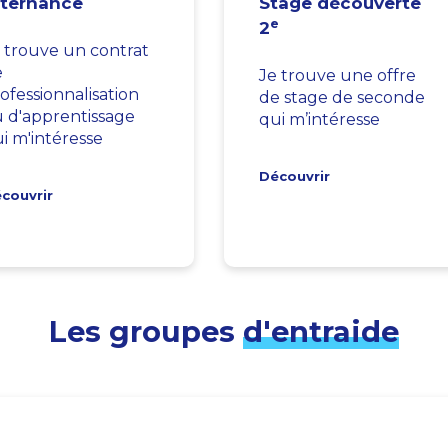
lternance
Stage découverte
e
2
 trouve un contrat
e
Je trouve une offre
ofessionnalisation
de stage de seconde
 d'apprentissage
qui m’intéresse
i m'intéresse
Découvrir
couvrir
Les groupes
d'entraide