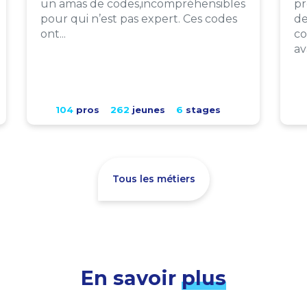
un amas de codes,incompréhensibles
pr
pour qui n’est pas expert. Ces codes
de
ont...
co
av
104
pros
262
jeunes
6
stages
Tous les métiers
En savoir
plus