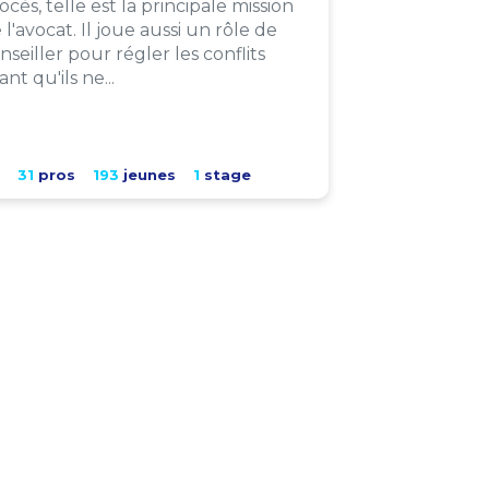
ocès, telle est la principale mission
 l'avocat. Il joue aussi un rôle de
nseiller pour régler les conflits
ant qu'ils ne...
31
pros
193
jeunes
1
stage