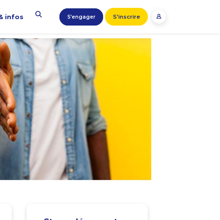
& infos
S'inscrire
S’engager