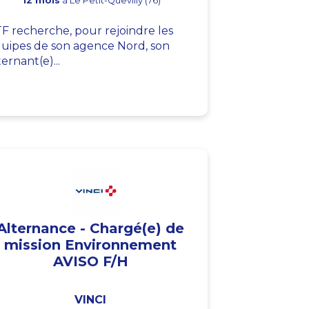
12 mois
à Le Petit-Quevilly (76)
F recherche, pour rejoindre les
uipes de son agence Nord, son
ternant(e)...
Alternance - Chargé(e) de
mission Environnement
AVISO F/H
VINCI