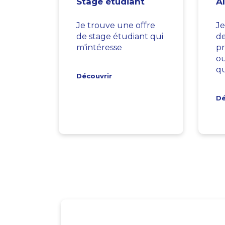
Stage étudiant
A
Je trouve une offre
Je
de stage étudiant qui
d
m'intéresse
pr
ou
qu
Découvrir
Dé