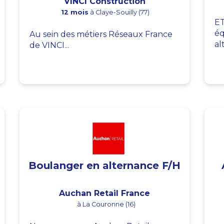
VINCI Construction
12 mois
à Claye-Souilly (77)
ET
éq
Au sein des métiers Réseaux France
al
de VINCI...
Boulanger en alternance F/H
Auchan Retail France
à La Couronne (16)