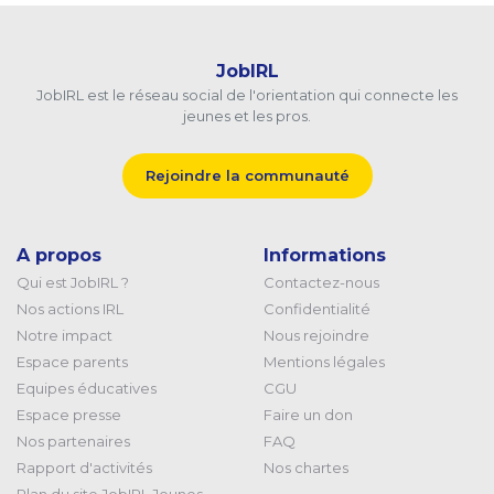
JobIRL
JobIRL est le réseau social de l'orientation qui connecte les
jeunes et les pros.
Rejoindre la communauté
A propos
Informations
Qui est JobIRL ?
Contactez-nous
Nos actions IRL
Confidentialité
Notre impact
Nous rejoindre
Espace parents
Mentions légales
Equipes éducatives
CGU
Espace presse
Faire un don
Nos partenaires
FAQ
Rapport d'activités
Nos chartes
Plan du site JobIRL Jeunes