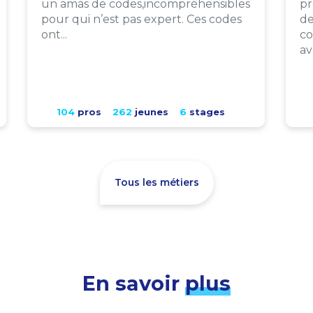
un amas de codes,incompréhensibles
pr
pour qui n’est pas expert. Ces codes
de
ont...
co
av
104
pros
262
jeunes
6
stages
Tous les métiers
En savoir
plus