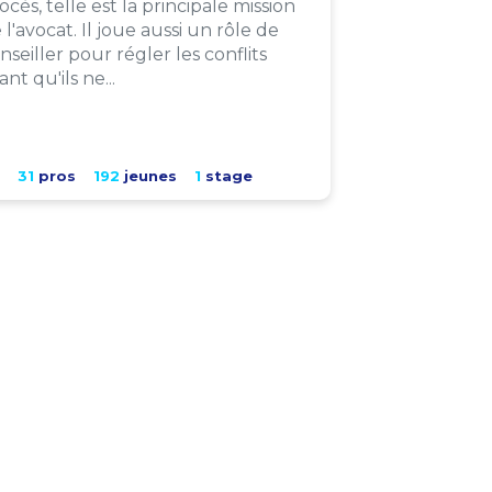
ocès, telle est la principale mission
 l'avocat. Il joue aussi un rôle de
nseiller pour régler les conflits
ant qu'ils ne...
31
pros
192
jeunes
1
stage