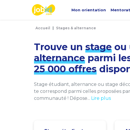
Panneau de gestion des cookies
Mon orientation
Mentora
Accueil
Stages & alternance
Trouve un
stage
ou 
alternance
parmi le
25 000 offres
dispon
Stage étudiant, alternance ou stage décou
te correspond parmi celles proposées par 
communauté ! Dépose...
Lire plus