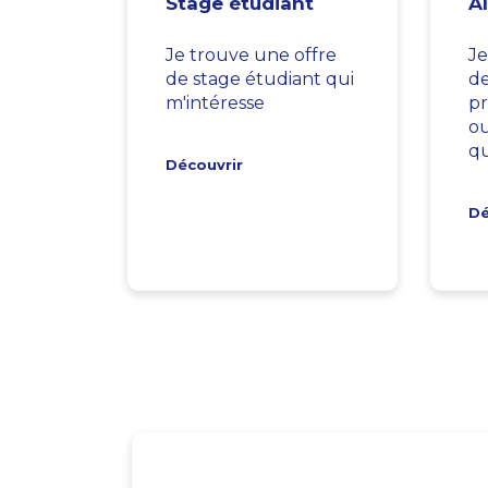
Stage étudiant
A
Je trouve une offre
Je
de stage étudiant qui
d
m'intéresse
pr
ou
qu
Découvrir
Dé