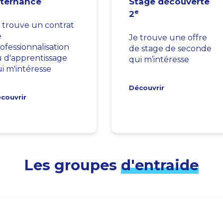
lternance
Stage découverte
e
2
 trouve un contrat
e
Je trouve une offre
ofessionnalisation
de stage de seconde
 d'apprentissage
qui m’intéresse
i m'intéresse
Découvrir
couvrir
Les groupes
d'entraide