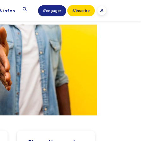
& infos
S'inscrire
S’engager