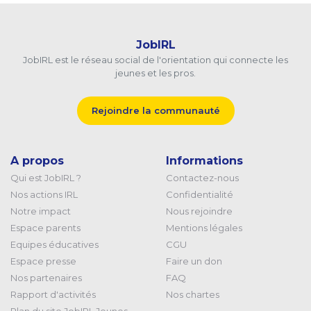
JobIRL
JobIRL est le réseau social de l'orientation qui connecte les
jeunes et les pros.
Rejoindre la communauté
A propos
Informations
Qui est JobIRL ?
Contactez-nous
Nos actions IRL
Confidentialité
Notre impact
Nous rejoindre
Espace parents
Mentions légales
Equipes éducatives
CGU
Espace presse
Faire un don
Nos partenaires
FAQ
Rapport d'activités
Nos chartes
Plan du site JobIRL Jeunes