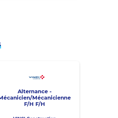
s
Alternance -
Mécanicien/Mécanicienne
F/H F/H