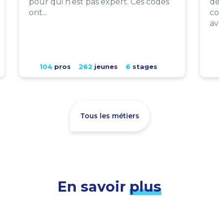
pour qui n’est pas expert. Ces codes
de
ont...
co
av
104
pros
262
jeunes
6
stages
Tous les métiers
En savoir
plus