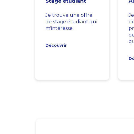
Stage étudiant
A
Je trouve une offre
Je
de stage étudiant qui
d
m'intéresse
pr
ou
qu
Découvrir
Dé