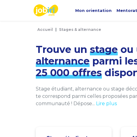
Panneau de gestion des cookies
Mon orientation
Mentora
Accueil
Stages & alternance
Trouve un
stage
ou 
alternance
parmi le
25 000 offres
dispon
Stage étudiant, alternance ou stage décou
te correspond parmi celles proposées par 
communauté ! Dépose...
Lire plus