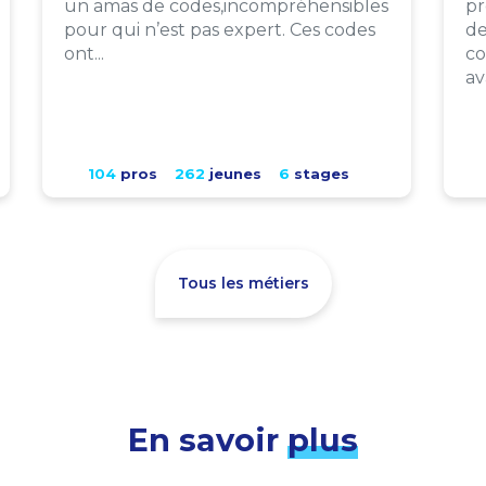
un amas de codes,incompréhensibles
pr
pour qui n’est pas expert. Ces codes
de
ont...
co
av
104
pros
262
jeunes
6
stages
Tous les métiers
En savoir
plus