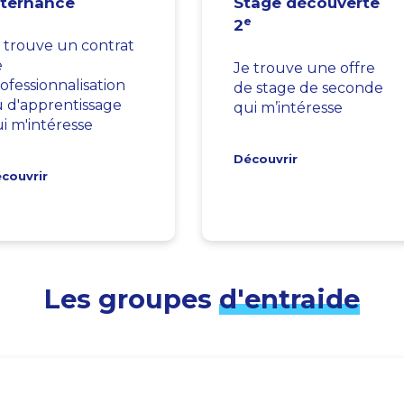
lternance
Stage découverte
e
2
 trouve un contrat
e
Je trouve une offre
ofessionnalisation
de stage de seconde
 d'apprentissage
qui m’intéresse
i m'intéresse
Découvrir
couvrir
Les groupes
d'entraide