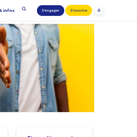
& infos
S'inscrire
S’engager