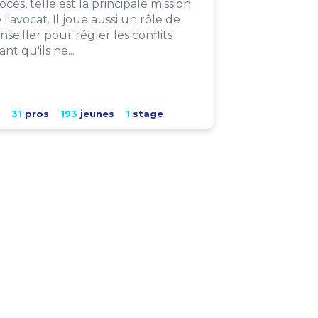
ocès, telle est la principale mission
 l'avocat. Il joue aussi un rôle de
nseiller pour régler les conflits
ant qu'ils ne...
31
pros
193
jeunes
1
stage