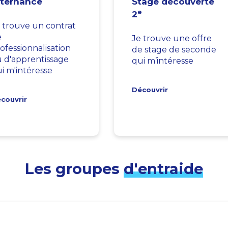
lternance
Stage découverte
e
2
 trouve un contrat
e
Je trouve une offre
ofessionnalisation
de stage de seconde
 d'apprentissage
qui m’intéresse
i m'intéresse
Découvrir
couvrir
Les groupes
d'entraide