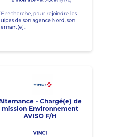
12 mois
à Le Petit-Quevilly (76)
F recherche, pour rejoindre les
uipes de son agence Nord, son
ternant(e)...
Alternance - Chargé(e) de
mission Environnement
AVISO F/H
VINCI