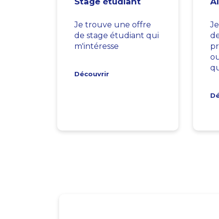
Stage étudiant
A
Je trouve une offre
Je
de stage étudiant qui
d
m'intéresse
pr
ou
qu
Découvrir
Dé