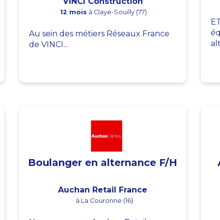
VINCI Construction
12 mois
à Claye-Souilly (77)
ET
éq
Au sein des métiers Réseaux France
al
de VINCI...
Boulanger en alternance F/H
Auchan Retail France
à La Couronne (16)