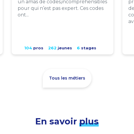
un amas de codes,incompréhensibles
pr
pour qui n’est pas expert. Ces codes
de
ont...
co
av
104
pros
262
jeunes
6
stages
Tous les métiers
En savoir
plus