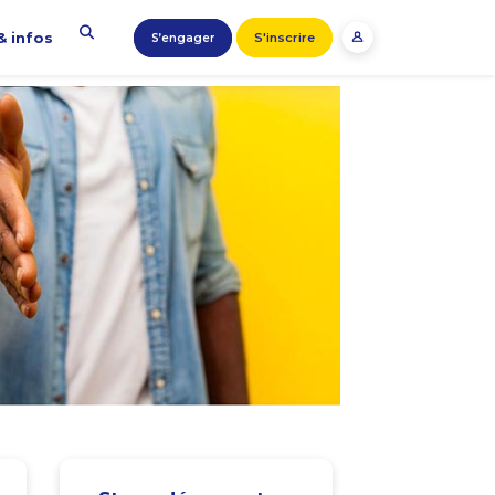
& infos
S'inscrire
S’engager