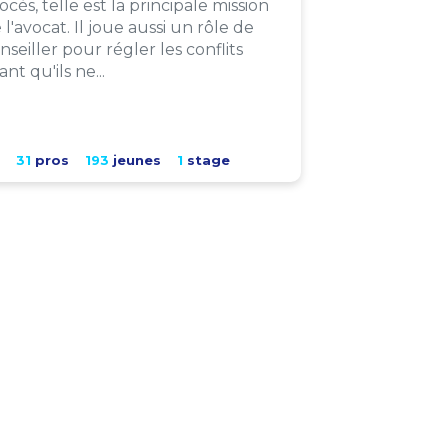
ocès, telle est la principale mission
 l'avocat. Il joue aussi un rôle de
nseiller pour régler les conflits
ant qu'ils ne...
31
pros
193
jeunes
1
stage