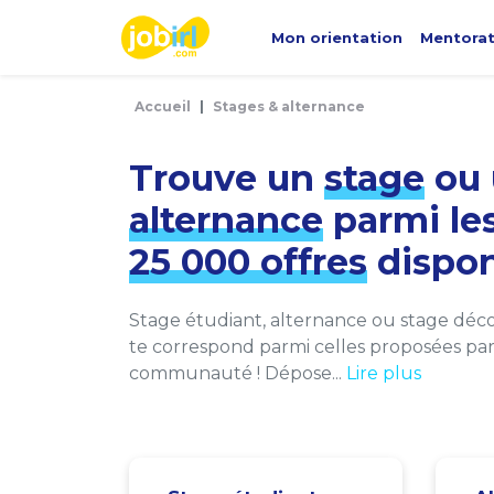
Panneau de gestion des cookies
Mon orientation
Mentora
Accueil
Stages & alternance
Trouve un
stage
ou 
alternance
parmi le
25 000 offres
dispon
Stage étudiant, alternance ou stage décou
te correspond parmi celles proposées par 
communauté ! Dépose...
Lire plus