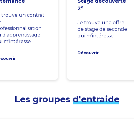
lternance
Stage découverte
e
2
 trouve un contrat
e
Je trouve une offre
ofessionnalisation
de stage de seconde
 d'apprentissage
qui m’intéresse
i m'intéresse
Découvrir
couvrir
Les groupes
d'entraide