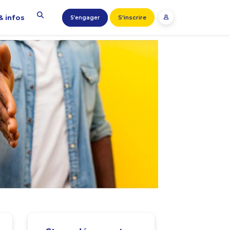
& infos
S'inscrire
S’engager