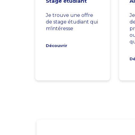
Stage étudiant
A
Je trouve une offre
Je
de stage étudiant qui
d
m'intéresse
pr
ou
qu
Découvrir
Dé