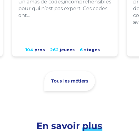
un amas de codes,incompréhensibles
pr
pour qui n’est pas expert. Ces codes
de
ont...
co
av
104
pros
262
jeunes
6
stages
Tous les métiers
En savoir
plus